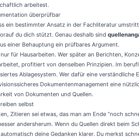
haftlich arbeitest.
umentation überprüfbar
s ein bestimmter Ansatz in der Fachliteratur umstritt
rauf du dich stützt. Genau deshalb sind
quellenang
aus einer Behauptung ein prüfbares Argument.
t nur für Hausarbeiten. Wer später an Berichten, Kon
eitet, profitiert von denselben Prinzipien. Im berufl
siertes Ablagesystem. Wer dafür eine verständliche 
revisionssicheres Dokumentenmanagement eine nützl
rkeit von Dokumenten und Quellen.
hreiben selbst
en, Zitieren sei etwas, das man am Ende “noch schnel
s besser andersherum. Wenn du Quellen direkt beim Sc
 automatisch deine Gedanken klarer. Du merkst schnel