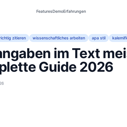
Features
Demo
Erfahrungen
richtig zitieren
wissenschaftliches arbeiten
apa stil
kalemif
angaben im Text mei
plette Guide 2026
026