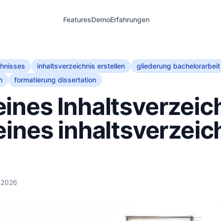
Features
Demo
Erfahrungen
chnisses
inhaltsverzeichnis erstellen
gliederung bachelorarbeit
n
formatierung dissertation
ines Inhaltsverzeic
eines inhaltsverzeic
 2026