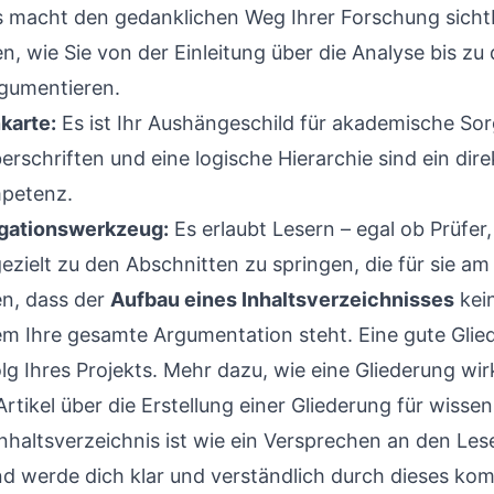
 macht den gedanklichen Weg Ihrer Forschung sichtba
, wie Sie von der Einleitung über die Analyse bis zu
gumentieren.
karte:
Es ist Ihr Aushängeschild für akademische Sorg
erschriften und eine logische Hierarchie sind ein dire
mpetenz.
gationswerkzeug:
Es erlaubt Lesern – egal ob Prüfer
zielt zu den Abschnitten zu springen, die für sie am 
en, dass der
Aufbau eines Inhaltsverzeichnisses
kein
m Ihre gesamte Argumentation steht. Eine gute Gliede
lg Ihres Projekts. Mehr dazu, wie eine Gliederung wirk
Artikel über
die Erstellung einer Gliederung für wisse
 Inhaltsverzeichnis ist wie ein Versprechen an den Les
 werde dich klar und verständlich durch dieses ko