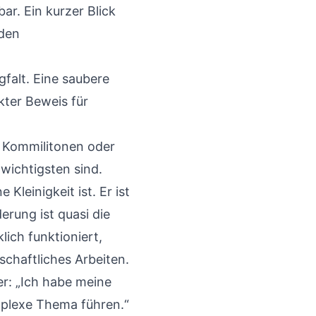
r. Ein kurzer Blick
 den
falt. Eine saubere
kter Beweis für
, Kommilitonen oder
wichtigsten sind.
e Kleinigkeit ist. Er ist
rung ist quasi die
lich funktioniert,
nschaftliches Arbeiten
.
er: „Ich habe meine
mplexe Thema führen.“