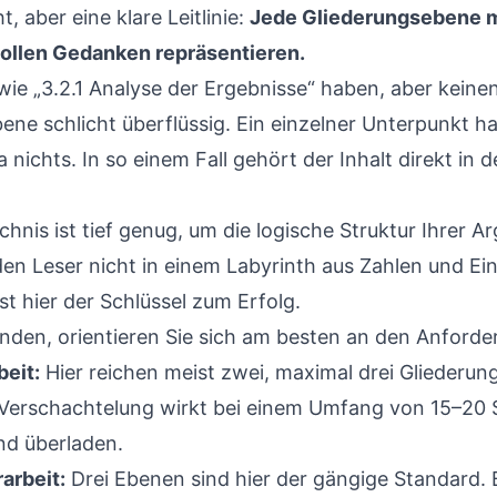
t, aber eine klare Leitlinie:
Jede Gliederungsebene 
vollen Gedanken repräsentieren.
ie „3.2.1 Analyse der Ergebnisse“ haben, aber keinen
bene schlicht überflüssig. Ein einzelner Unterpunkt h
a nichts. In so einem Fall gehört der Inhalt direkt i
ichnis ist tief genug, um die logische Struktur Ihrer 
den Leser nicht in einem Labyrinth aus Zahlen und E
ist hier der Schlüssel zum Erfolg.
nden, orientieren Sie sich am besten an den Anforder
eit:
Hier reichen meist zwei, maximal drei Gliederungs
re Verschachtelung wirkt bei einem Umfang von 15–20 
nd überladen.
arbeit:
Drei Ebenen sind hier der gängige Standard.