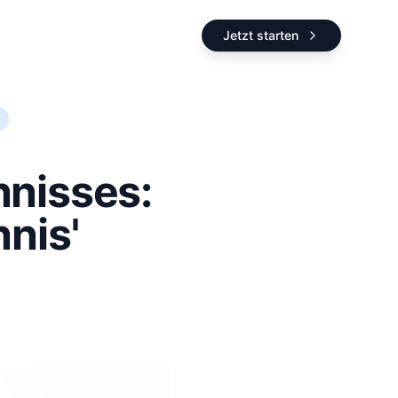
Jetzt starten
hnisses:
hnis'