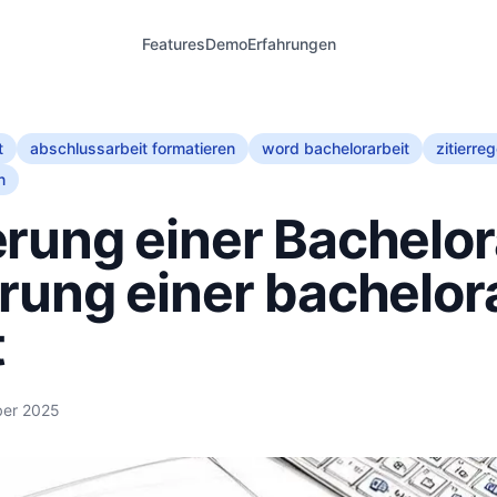
Features
Demo
Erfahrungen
t
abschlussarbeit formatieren
word bachelorarbeit
zitierreg
n
rung einer Bachelor
rung einer bachelor
t
ber 2025