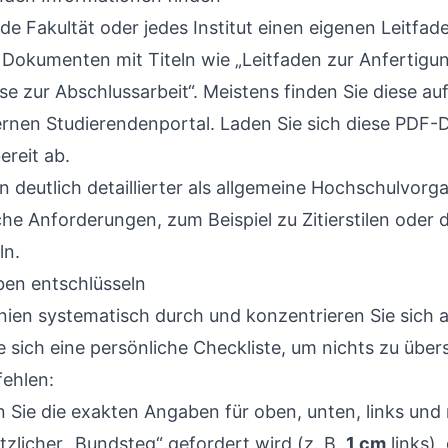
de Fakultät oder jedes Institut einen eigenen Leitfade
 Dokumenten mit Titeln wie „Leitfaden zur Anfertigu
se zur Abschlussarbeit“. Meistens finden Sie diese au
ernen Studierendenportal. Laden Sie sich diese PDF-D
ereit ab.
en deutlich detaillierter als allgemeine Hochschulvor
che Anforderungen, zum Beispiel zu Zitierstilen oder 
ln.
ben entschlüsseln
linien systematisch durch und konzentrieren Sie sich 
e sich eine persönliche Checkliste, um nichts zu übe
fehlen:
 Sie die exakten Angaben für oben, unten, links und 
ätzlicher „Bundsteg“ gefordert wird (z. B.
1 cm
links),