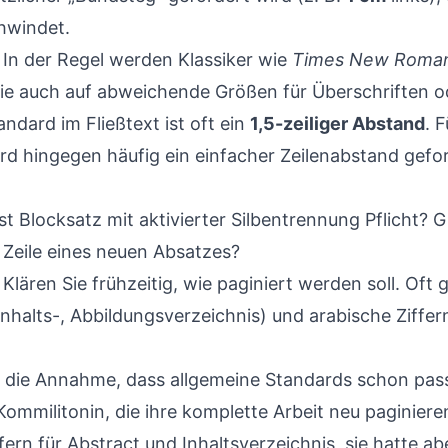
hwindet.
In der Regel werden Klassiker wie
Times New Roman 
ie auch auf abweichende Größen für Überschriften o
ndard im Fließtext ist oft ein
1,5-zeiliger Abstand
. 
ird hingegen häufig ein einfacher Zeilenabstand geford
st Blocksatz mit aktivierter Silbentrennung Pflicht? 
 Zeile eines neuen Absatzes?
Klären Sie frühzeitig, wie paginiert werden soll. Oft g
Inhalts-, Abbildungsverzeichnis) und arabische Ziffer
ist die Annahme, dass allgemeine Standards schon pas
Kommilitonin, die ihre komplette Arbeit neu paginieren
fern für Abstract und Inhaltsverzeichnis, sie hatte 