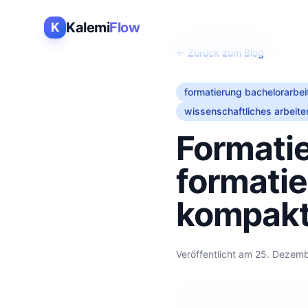
Kalemi
Flow
K
← Zurück zum Blog
formatierung bachelorarbei
wissenschaftliches arbeite
Formatie
formatie
kompak
Veröffentlicht am
25. Dezem