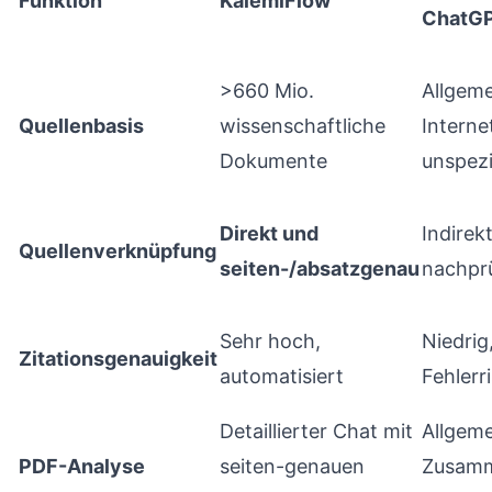
Funktion
KalemiFlow
ChatG
>660 Mio.
Allgem
Quellenbasis
wissenschaftliche
Interne
Dokumente
unspezi
Direkt und
Indirekt
Quellenverknüpfung
seiten-/absatzgenau
nachpr
Sehr hoch,
Niedrig
Zitationsgenauigkeit
automatisiert
Fehlerr
Detaillierter Chat mit
Allgem
PDF-Analyse
seiten-genauen
Zusamm