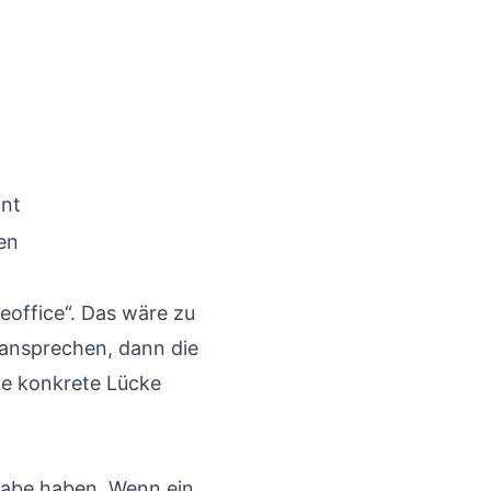
hnt
en
eoffice“. Das wäre zu
 ansprechen, dann die
ne konkrete Lücke
fgabe haben. Wenn ein