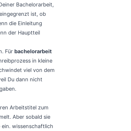
 Deiner Bachelorarbeit,
ingegrenzt ist, ob
nn die Einleitung
enn der Hauptteil
n. Für
bachelorarbeit
eibprozess in kleine
schwindet viel von dem
weil Du dann nicht
fgaben.
ren Arbeitstitel zum
melt. Aber sobald sie
e ein. wissenschaftlich